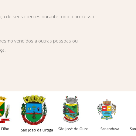
ça de seus clientes durante todo o processo
é mesmo vendidos a outras pessoas ou
ça.
ho
São José do Ouro
Sananduva
Santa Ce
São João da Urtiga